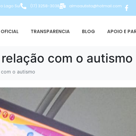
ro Lago Sul
(17) 3258-3038
almaautista@hotmail.com
OFICIAL
TRANSPARENCIA
BLOG
APOIO E PA
a relação com o autismo
o com o autismo