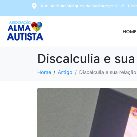
Rua: Antônio Marques de Mendonça nº 121 - Bair
HOME 
Discalculia e su
Home
Artigo
Discalculia e sua relaçã