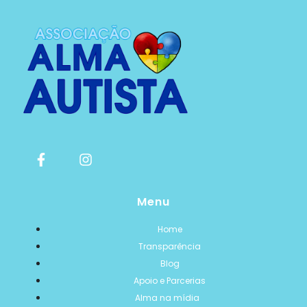
Menu
Home
Transparência
Blog
Apoio e Parcerias
Alma na mídia