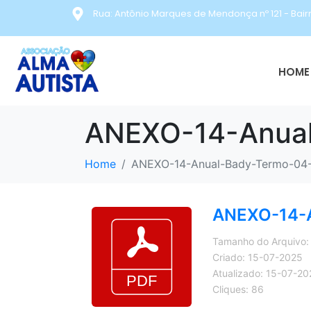
Rua: Antônio Marques de Mendonça nº 121 - Bair
HOME 
ANEXO-14-Anual
Home
ANEXO-14-Anual-Bady-Termo-04-
ANEXO-14-A
Tamanho do Arquivo:
Criado: 15-07-2025
Atualizado: 15-07-20
Cliques: 86