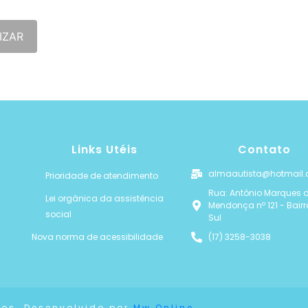
IZAR
Links Utéis
Contato
almaautista@hotmail
Prioridade de atendimento
Rua: Antônio Marques 
Lei orgânica da assistência
Mendonça nº 121 - Bair
social
Sul
Nova norma de acessibilidade
(17) 3258-3038
dos. Desenvolvido por
Mw Online