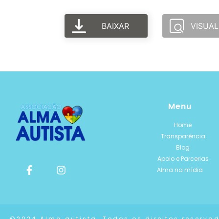
BAIXAR
VISUAL
Menu
Home
Transparência
Blog
Apoio e Parcerias
Alma na mídia
©2024 Alma autista. Todos os direitos reserva