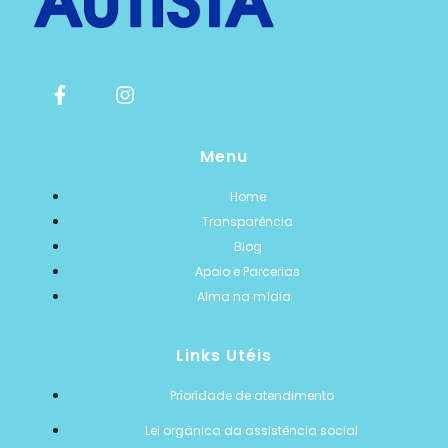
Menu
Home
Transparência
Blog
Apoio e Parcerias
Alma na mídia
Links Utéis
Prioridade de atendimento
Lei orgânica da assistência social