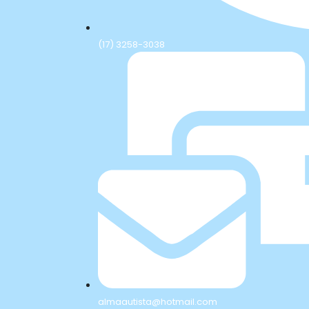
(17) 3258-3038
almaautista@hotmail.com