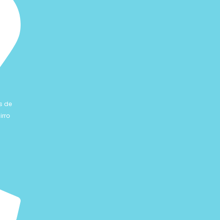
s de
irro