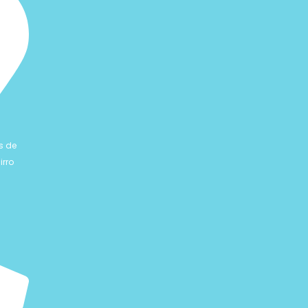
s de
irro