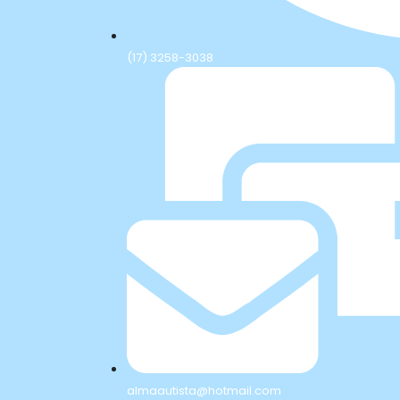
(17) 3258-3038
almaautista@hotmail.com