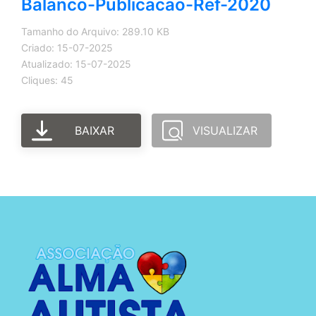
Balanco-Publicacao-Ref-2020
Tamanho do Arquivo: 289.10 KB
Criado: 15-07-2025
Atualizado: 15-07-2025
Cliques: 45
BAIXAR
VISUALIZAR