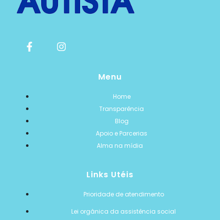
Menu
Home
Transparência
Blog
Apoio e Parcerias
Alma na mídia
Links Utéis
Prioridade de atendimento
Lei orgânica da assistência social