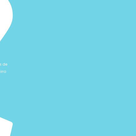
s de
irro