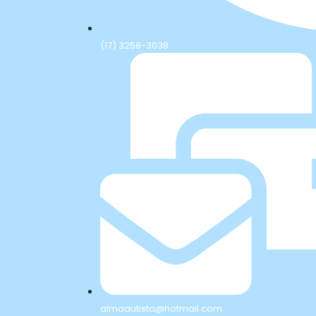
(17) 3258-3038
almaautista@hotmail.com