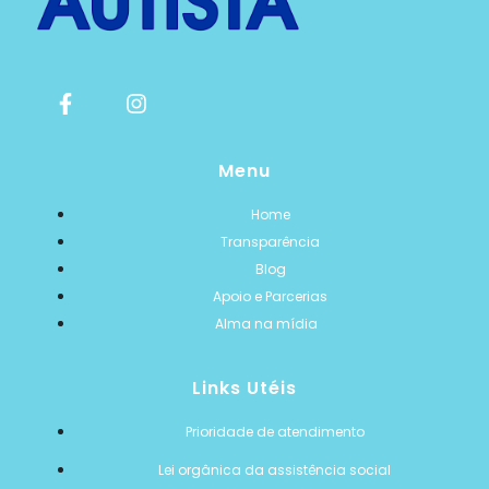
Menu
Home
Transparência
Blog
Apoio e Parcerias
Alma na mídia
Links Utéis
Prioridade de atendimento
Lei orgânica da assistência social