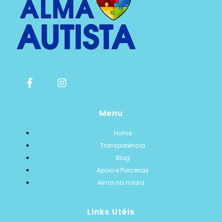
Menu
Home
Transparência
Blog
Apoio e Parcerias
Alma na mídia
Links Utéis