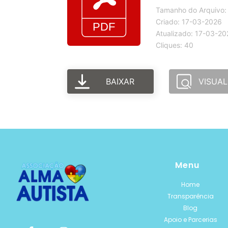
Tamanho do Arquivo:
Criado: 17-03-2026
Atualizado: 17-03-20
Cliques: 40
BAIXAR
VISUAL
Menu
Home
Transparência
Blog
Apoio e Parcerias