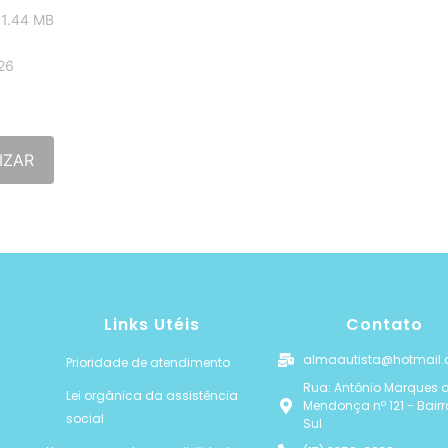
 1.44 MB
26
IZAR
Links Utéis
Contato
almaautista@hotmail
Prioridade de atendimento
Rua: Antônio Marques 
Lei orgânica da assistência
Mendonça nº 121 - Bair
social
Sul