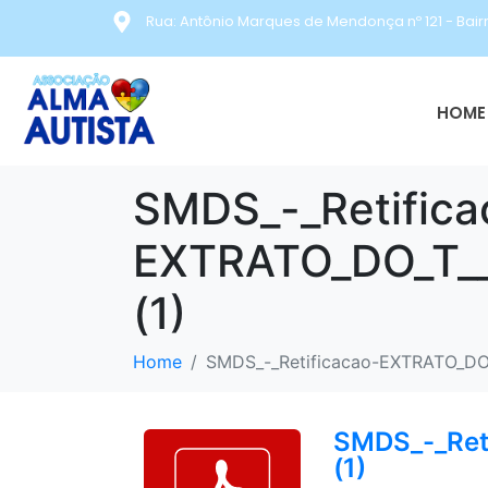
Rua: Antônio Marques de Mendonça nº 121 - Bair
HOME 
SMDS_-_Retifica
EXTRATO_DO_T__
(1)
Home
SMDS_-_Retificacao-EXTRATO_DO_
SMDS_-_Ret
(1)