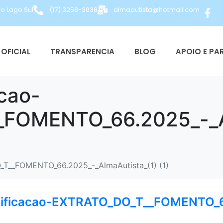
ro Lago Sul
(17) 3258-3038
almaautista@hotmail.com
OFICIAL
TRANSPARENCIA
BLOG
APOIO E PA
cao-
FOMENTO_66.2025_-_Al
T__FOMENTO_66.2025_-_AlmaAutista_(1) (1)
ificacao-EXTRATO_DO_T__FOMENTO_66