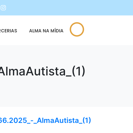
RCERIAS
ALMA NA MÍDIA
maAutista_(1)
.2025_-_AlmaAutista_(1)