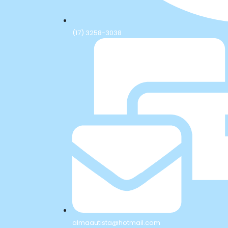
(17) 3258-3038
almaautista@hotmail.com