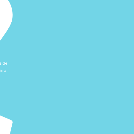
s de
irro