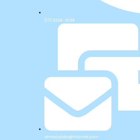
(17) 3258-3038
almaautista@hotmail.com