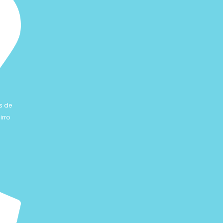
s de
irro