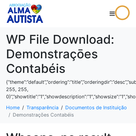
WP File Download:
Demonstraçōes
Contabéis
{“theme”:”default”,”ordering”:”title”,”orderingdir”:”desc”
255, 255,
0)”,”showtitle”:”1″,”showdescription”:”1″,”showsize”:”1″,
Home
Transparência
Documentos de Instituição
Demonstraçōes Contabéis