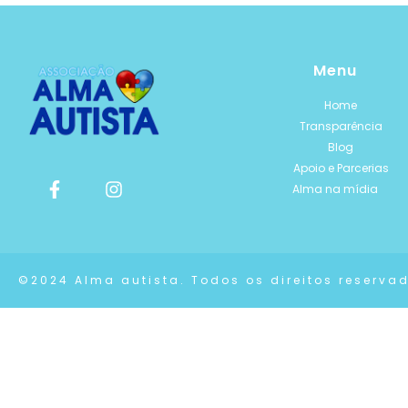
Menu
Home
Transparência
Blog
Apoio e Parcerias
Alma na mídia
©2024 Alma autista. Todos os direitos reserva