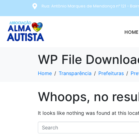
Rua: Antônio Marques de Mendonça nº 121 - Bair
HOME 
WP File Downloa
Home
Transparência
Prefeituras
Pre
Whoops, no resul
It looks like nothing was found at this loc