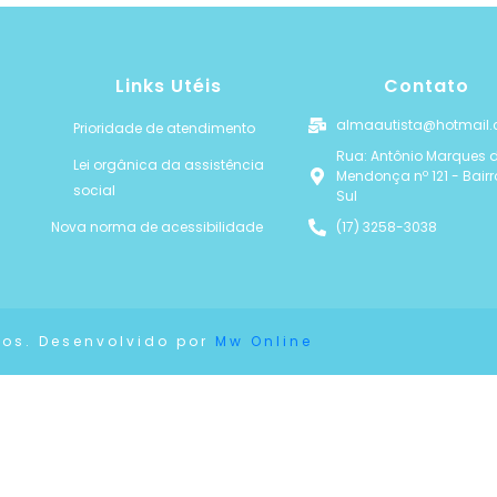
Links Utéis
Contato
almaautista@hotmail
Prioridade de atendimento
Rua: Antônio Marques 
Lei orgânica da assistência
Mendonça nº 121 - Bair
social
Sul
Nova norma de acessibilidade
(17) 3258-3038
dos. Desenvolvido por
Mw Online