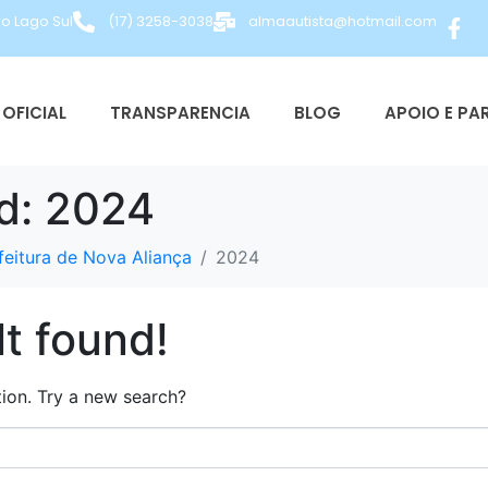
ro Lago Sul
(17) 3258-3038
almaautista@hotmail.com
OFICIAL
TRANSPARENCIA
BLOG
APOIO E PA
d:
2024
feitura de Nova Aliança
2024
t found!
ation. Try a new search?