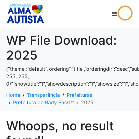
WP File Download:
2025
{“theme”:”default”,”ordering”:”title”,”orderingdir”:”desc”
255, 255,
0)”,”showtitle”:”1″,”showdescription”:”1″,”showsize”:”1″,
Home
Transparência
Prefeituras
Prefeitura de Bady Bassitt
2025
Whoops, no result