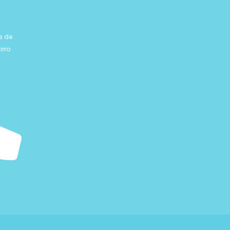
s de
irro