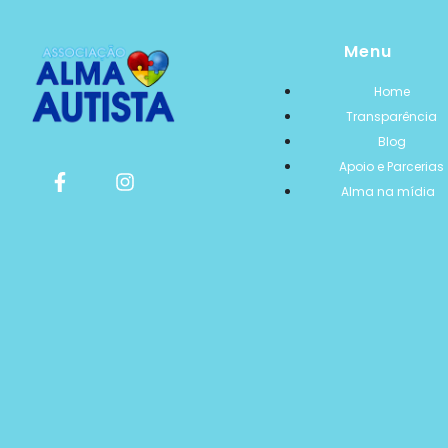
Menu
Home
Transparência
Blog
Apoio e Parcerias
Alma na mídia