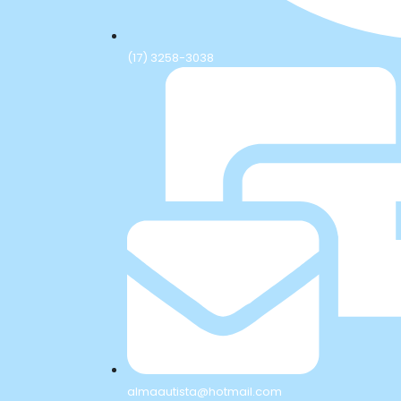
(17) 3258-3038
almaautista@hotmail.com