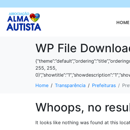
HOME 
WP File Downloa
{“theme”:”default”,”ordering”:”title”,”order
255, 255,
0)”,”showtitle”:”1″,”showdescription”:”1″,”
Home
Transparência
Prefeituras
Pre
Whoops, no resul
It looks like nothing was found at this loc