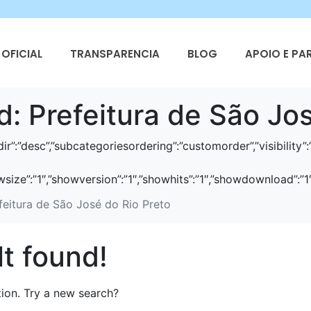
OFICIAL
TRANSPARENCIA
BLOG
APOIO E PA
d:
Prefeitura de São Jo
ingdir”:”desc”,”subcategoriesordering”:”customorder”,”visibili
showsize”:”1″,”showversion”:”1″,”showhits”:”1″,”showdownload”
feitura de São José do Rio Preto
t found!
ation. Try a new search?