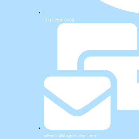
(17) 3258-3038
almaautista@hotmail.com