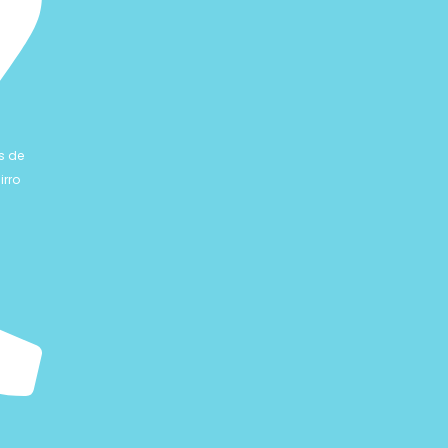
s de
irro