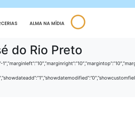
RCERIAS
ALMA NA MÍDIA
sé do Rio Preto
ty”:”-1″,”marginleft”:”10″,”marginright”:”10″,”margintop”:”10
:”1″,”showdateadd”:”1″,”showdatemodified”:”0″,”showcustomfie