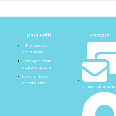
Links Utéis
Contato
Prioridade de
atendimento
Lei orgânica da
assistência social
Nova norma de
acessibilidade
almaautista@hotma